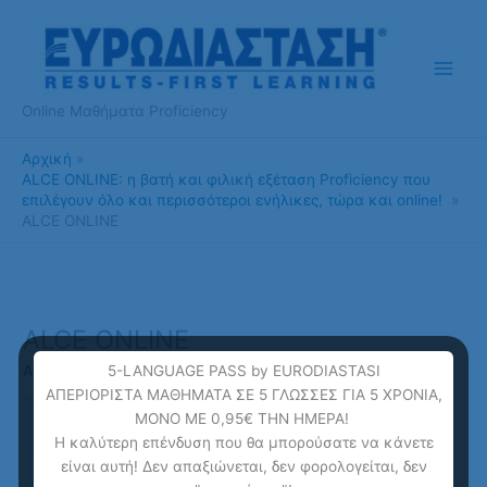
Μετάβαση
στο
περιεχόμενο
Online Μαθήματα Proficiency
Αρχική
ALCE ONLINE: η βατή και φιλική εξέταση Proficiency που
επιλέγουν όλο και περισσότεροι ενήλικες, τώρα και online!
ALCE ONLINE
ALCE ONLINE
5-LANGUAGE PASS by EURODIASTASI
Από
ponline
/
18 Νοεμβρίου 2025
ΑΠΕΡΙΟΡΙΣΤΑ ΜΑΘΗΜΑΤΑ ΣΕ 5 ΓΛΩΣΣΕΣ ΓΙΑ 5 ΧΡΟΝΙΑ,
ΜΟΝΟ ΜΕ 0,95€ ΤΗΝ ΗΜΕΡΑ!
Η καλύτερη επένδυση που θα μπορούσατε να κάνετε
είναι αυτή! Δεν απαξιώνεται, δεν φορολογείται, δεν