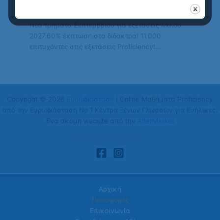
Νέα τμήματα Σεπτεμβρίου για εξετάσεις Μαΐου
2027.60% έκπτωση στα δίδακτρα! 11.000
επιτυχόντες στις εξετάσεις Proficiency!…
Copyright © 2026
Ευρωδιάσταση
| Online Μαθήματα Proficiency
από την Ευρωδιάσταση Νο 1 Κέντρα Ξένων Γλωσσών για Ενήλικες.
Ένα ακόμη website από την
AlterMarket
Βρείτε μας στα social!
Αρχική
Προσφορές
Επικοινωνία