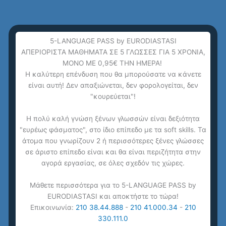
5-LANGUAGE PASS by EURODIASTASI
ΑΠΕΡΙΟΡΙΣΤΑ ΜΑΘΗΜΑΤΑ ΣΕ 5 ΓΛΩΣΣΕΣ ΓΙΑ 5 ΧΡΟΝΙΑ,
ΜΟΝΟ ΜΕ 0,95€ ΤΗΝ ΗΜΕΡΑ!
Η καλύτερη επένδυση που θα μπορούσατε να κάνετε
είναι αυτή! Δεν απαξιώνεται, δεν φορολογείται, δεν
"κουρεύεται"!
Η πολύ καλή γνώση ξένων γλωσσών είναι δεξιότητα
"ευρέως φάσματος", στο ίδιο επίπεδο με τα soft skills. Τα
άτομα που γνωρίζουν 2 ή περισσότερες ξένες γλώσσες
σε άριστο επίπεδο είναι και θα είναι περιζήτητα στην
αγορά εργασίας, σε όλες σχεδόν τις χώρες.
Μάθετε περισσότερα για το 5-LANGUAGE PASS by
Proficiency για ενήλικες – online, δια ζώσης ή
EURODIASTASI και αποκτήστε το τώρα!
blended (πανευρωπαϊκή κάλυψη): Προετοιμασία
Επικοινωνία:
210 38.44.888
-
210 41.000.34
-
210
ECPE / ALCE C2 σε 9 μόλις μήνες, ακόμη και
330.111.0
χωρίς πρόσφατο Lower.