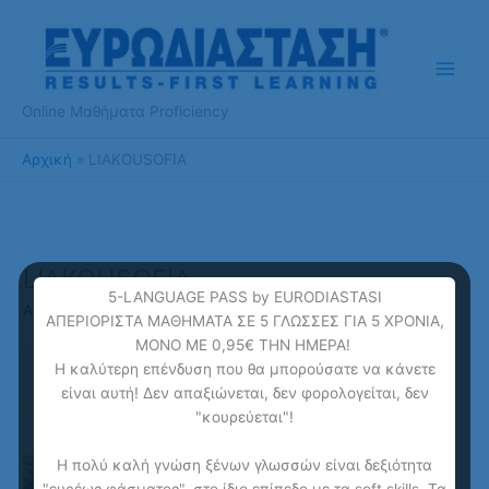
Μετάβαση
στο
περιεχόμενο
Online Μαθήματα Proficiency
Αρχική
LIAKOUSOFIA
LIAKOUSOFIA
5-LANGUAGE PASS by EURODIASTASI
Από
ponline
/
16 Μαρτίου 2018
ΑΠΕΡΙΟΡΙΣΤΑ ΜΑΘΗΜΑΤΑ ΣΕ 5 ΓΛΩΣΣΕΣ ΓΙΑ 5 ΧΡΟΝΙΑ,
ΜΟΝΟ ΜΕ 0,95€ ΤΗΝ ΗΜΕΡΑ!
Η καλύτερη επένδυση που θα μπορούσατε να κάνετε
είναι αυτή! Δεν απαξιώνεται, δεν φορολογείται, δεν
"κουρεύεται"!
Η πολύ καλή γνώση ξένων γλωσσών είναι δεξιότητα