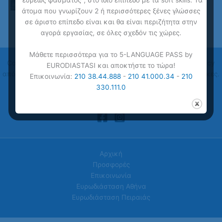
"ευρέως φάσματος", στο ίδιο επίπεδο με τα soft skills. Τα
άτομα που γνωρίζουν 2 ή περισσότερες ξένες γλώσσες
σε άριστο επίπεδο είναι και θα είναι περιζήτητα στην
αγορά εργασίας, σε όλες σχεδόν τις χώρες.
Μάθετε περισσότερα για το 5-LANGUAGE PASS by
Copyright © 2026
Ευρωδιάσταση
| Online Μαθήματα Proficiency
EURODIASTASI και αποκτήστε το τώρα!
από την Ευρωδιάσταση Νο 1 Κέντρα Ξένων Γλωσσών για Ενήλικες.
Επικοινωνία:
210 38.44.888
-
210 41.000.34
-
210
Ένα ακόμη website από την
AlterMarket
330.111.0
Βρείτε μας στα social!
Αρχική
Προσφορές
Επικοινωνία
Ευρωδιάσταση Αθήνα
Ευρωδιάσταση Πειραιάς