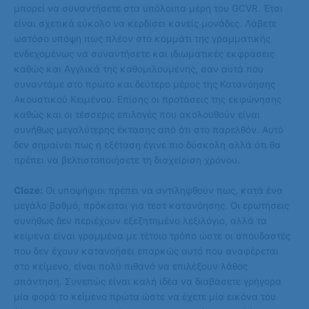
μπορεί να συναντήσετε στα υπόλοιπα μέρη του GCVR. Έτσι
είναι σχετικά εύκολο να κερδίσει κανείς μονάδες. Λάβετε
ωστόσο υπόψη πως πλέον στο κομμάτι της γραμματικής
ενδεχομένως να συναντήσετε και ιδιωματικές εκφράσεις
καθώς και Αγγλικά της καθομιλουμένης, σαν αυτά που
συναντάμε στο πρώτο και δεύτερο μέρος της Κατανόησης
Ακουστικού Κειμένου. Επίσης οι προτάσεις της εκφώνησης
καθώς και οι τέσσερις επιλογές που ακολουθούν είναι
συνήθως μεγαλύτερης έκτασης από ότι στο παρελθόν. Αυτό
δεν σημαίνει πως η εξέταση έγινε πιο δύσκολη αλλά ότι θα
πρέπει να βελτιστοποιήσετε τη διαχείριση χρόνου.
Cloze:
Οι υποψήφιοι πρέπει να αντιληφθούν πως, κατά ένα
μεγάλο βαθμό, πρόκειται για τεστ κατανόησης. Οι ερωτήσεις
συνήθως δεν περιέχουν εξεζητημένο λεξιλόγιο, αλλά τα
κείμενα είναι γραμμένα με τέτοιο τρόπο ώστε οι σπουδαστές
που δεν έχουν κατανοήσει επαρκώς αυτό που αναφέρεται
στο κείμενο, είναι πολύ πιθανό να επιλέξουν λάθος
απάντηση. Συνεπώς είναι καλή ιδέα να διαβάσετε γρήγορα
μία φορά το κείμενο πρώτα ώστε να έχετε μία εικόνα του