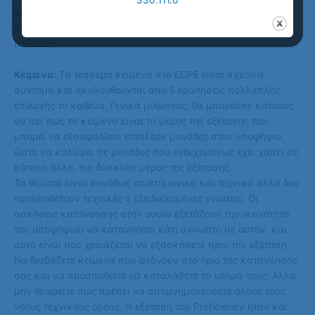
330.111.0
και προχωρήστε! Θυμηθείτε ότι α) δεν υπάρχει αρνητική
βαθμολογία και β) οι αναπάντητες ερωτήσεις δεν κερδίζουν
βαθμούς!
Κείμενα:
Τα τέσσερα κείμενα στο ECPE είναι σχετικά
σύντομα και ακολουθούνται από 5 ερωτήσεις πολλαπλής
επιλογής το καθένα. Γενικά μιλώντας, θα μπορούσε κάποιος
να πει πως τα κείμενα είναι το μέρος της εξέτασης που
μπορεί να εξασφαλίσει επιπλέον μονάδες στον υποψήφιο,
ώστε να καλύψει τις μονάδες που ενδεχομένως έχει χάσει σε
κάποιο άλλο, πιο δύσκολο μέρος της εξέτασης.
Τα θέματα είναι συνήθως επιστημονικά και τεχνικά αλλά δεν
προϋποθέτουν τεχνικές ή εξειδικευμένες γνώσεις. Οι
ασκήσεις κατανόησης στην ουσία εξετάζουν την ικανότητα
του υποψήφιου να κατανοήσει κάτι άγνωστο σε αυτόν, και
αυτό είναι που χρειάζεται να εξασκήσετε πριν την εξέταση.
Να διαβάζετε κείμενα που φτάνουν στο όριο της κατανόησής
σας και να προσπαθείτε να καταλάβετε το νόημά τους. Αλλά
μην θεωρείτε πως πρέπει να απομνημονεύσετε όλους τους
νέους τεχνικούς όρους. Η εξέταση του Proficiency ήταν και