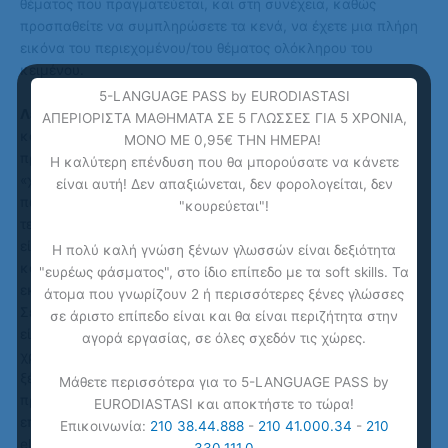
θέματος που πραγματεύεται, και στη συνέχεια, καθώς
προσπαθείτε να συμπληρώσετε τα κενά, να έχετε μια πλήρη
εικόνα του περιεχομένου/του θέματος ολόκληρου του
κειμένου.
5-LANGUAGE PASS by EURODIASTASI
Λεξιλόγιο
: Να είστε προετοιμασμένοι να συναντήσετε
ΑΠΕΡΙΟΡΙΣΤΑ ΜΑΘΗΜΑΤΑ ΣΕ 5 ΓΛΩΣΣΕΣ ΓΙΑ 5 ΧΡΟΝΙΑ,
κάποιες λέξεις που δεν έχετε συναντήσει ποτέ. Ενώ
ΜΟΝΟ ΜΕ 0,95€ ΤΗΝ ΗΜΕΡΑ!
προσπαθείτε (όλο το διάστημα πριν τις εξετάσεις ) να
Η καλύτερη επένδυση που θα μπορούσατε να κάνετε
«χτίσετε» το λεξιλόγιο σας, να έχετε πάντα στο μυαλό σας
είναι αυτή! Δεν απαξιώνεται, δεν φορολογείται, δεν
πως αν και τα κείμενα περιέχουν συνήθως ορολογία,
"κουρεύεται"!
τεχνικούς και επιστημονικούς όρους, το λεξιλόγιο στο GCVR
είναι γενικού περιεχομένου. Γενικά, θα μπορούσε να πει
Η πολύ καλή γνώση ξένων γλωσσών είναι δεξιότητα
κανείς πως υπάρχει μία προτίμηση για λιγότερο επίσημες
"ευρέως φάσματος", στο ίδιο επίπεδο με τα soft skills. Τα
εκφράσεις.
άτομα που γνωρίζουν 2 ή περισσότερες ξένες γλώσσες
Σε αυτό το μέρος της εξέτασης είτε γνωρίζετε την απάντηση
σε άριστο επίπεδο είναι και θα είναι περιζήτητα στην
είτε όχι. Δεν υπάρχει κανένας λόγος να χάσετε πολύτιμο
αγορά εργασίας, σε όλες σχεδόν τις χώρες.
χρόνο περιμένοντας την επιφοίτηση! Δεν θα έρθει αν δεν
ξέρετε την απάντηση! Αν δεν γνωρίζετε την απάντηση,
Μάθετε περισσότερα για το 5-LANGUAGE PASS by
προσπαθήστε να αποκλείσετε όσο το δυνατόν περισσότερες
EURODIASTASI και αποκτήστε το τώρα!
επιλογές με την «εις άτοπο απαγωγή» (the process of
Επικοινωνία:
210 38.44.888
-
210 41.000.34
-
210
elimination), διαλέξτε μία απάντηση από αυτές που έμειναν