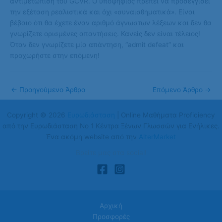
αντιμετώπιση του GCVR. Ο υποψήφιος πρέπει να προσεγγίσει
την εξέταση ρεαλιστικά και όχι «συναισθηματικά». Είναι
βέβαιο ότι θα έχετε έναν αριθμό άγνωστων λέξεων και δεν θα
γνωρίζετε ορισμένες απαντήσεις. Κανείς δεν είναι τέλειος!
Όταν δεν γνωρίζετε μία απάντηση, “admit defeat” και
προχωρήστε στην επόμενη!
←
Προηγούμενο Άρθρο
Επόμενο Άρθρο
→
Copyright © 2026
Ευρωδιάσταση
| Online Μαθήματα Proficiency
από την Ευρωδιάσταση Νο 1 Κέντρα Ξένων Γλωσσών για Ενήλικες.
Ένα ακόμη website από την
AlterMarket
Βρείτε μας στα social!
Αρχική
Προσφορές