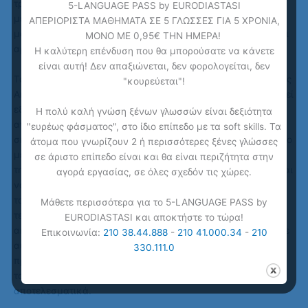
τρέχοντα θέματα της επικαιρότητας, ντοκιμαντέρ και video
5-LANGUAGE PASS by EURODIASTASI
με τεχνικό / επιστημονικό περιεχόμενο (σε επίπεδο μέσου
ΑΠΕΡΙΟΡΙΣΤΑ ΜΑΘΗΜΑΤΑ ΣΕ 5 ΓΛΩΣΣΕΣ ΓΙΑ 5 ΧΡΟΝΙΑ,
μορφωμένου ανθρώπου, όχι σε επίπεδο ειδικού) θα βοηθήσει
ΜΟΝΟ ΜΕ 0,95€ ΤΗΝ ΗΜΕΡΑ!
αρκετά.
Η καλύτερη επένδυση που θα μπορούσατε να κάνετε
είναι αυτή! Δεν απαξιώνεται, δεν φορολογείται, δεν
Το να κρατάτε σημειώσεις για το τρίτο μέρος της Κατανόησης
"κουρεύεται"!
Ακουστικού Κειμένου είναι άλλο ένα σημείο που θα χρειαστεί
εξοικείωση. Οι οδηγίες του ECPE για το τρίτο μέρος
Η πολύ καλή γνώση ξένων γλωσσών είναι δεξιότητα
αναφέρουν πως οι υποψήφιοι μπορούν να κρατούν
"ευρέως φάσματος", στο ίδιο επίπεδο με τα soft skills. Τα
σημειώσεις και υπάρχει χώρος για αυτό το σκοπό στο έντυπο
άτομα που γνωρίζουν 2 ή περισσότερες ξένες γλώσσες
με τα θέματα. Μία τεχνική είναι να αγνοήσετε τις επιλογές
σε άριστο επίπεδο είναι και θα είναι περιζήτητα στην
της απάντησης και απλά να προσπαθήσετε να εντοπίσετε και
αγορά εργασίας, σε όλες σχεδόν τις χώρες.
να θυμάστε (και να κρατήσετε σημειώσεις όπου χρειάζεται)
τα σημεία τα όποια είναι τα πλέον σημαντικά. Μία άλλη
Μάθετε περισσότερα για το 5-LANGUAGE PASS by
τεχνική είναι να δείτε τις επιλογές των απαντήσεων ενώ
EURODIASTASI και αποκτήστε το τώρα!
ακούτε το διάλογο και να προσπαθήσετε να τις συνδέσετε με
Επικοινωνία:
210 38.44.888
-
210 41.000.34
-
210
αυτό που ακούτε (αν και η σύνδεση δεν είναι πάντα
330.111.0
προφανής). Μερικοί υποψήφιοι θεωρούν πως αυτή η τεχνική
τους βοηθά να εστιάσουν στο ακουστικό κείμενο πιο
αποτελεσματικά.