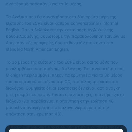
αναφέραμε παραπάνω για το 1ο μέρος.
Τα Αγγλικά που θα συναντήσετε στα δύο πρώτα μέρη της
εξέτασης του ECPE είναι καθαρά conversational / informal
English. Για να βελτιώσετε την κατανόηση Αγγλικών της
καθομιλουμένης, συνιστούμε την παρακολούθηση ταινιών με
Αμερικανικές προφορές, όσο το δυνατόν πιο κοντά στα
standard North American English.
Το 3ο μέρος της εξέτασης του ECPE είναι και το μόνο που
περιλαμβάνει εκτεταμένους διαλόγους. Το πανεπιστήμιο του
Michigan περιλαμβάνει πλέον τις ερωτήσεις για το 3ο μέρος
του ακουστικού κειμένου στο CD, στο τέλος του εκάστοτε
διαλόγου. Θυμηθείτε ότι οι ερωτήσεις δεν είναι κατ’ ανάγκη
με τη σειρά που εμφανίζονται οι αντίστοιχες απαντήσεις στο
διάλογο (για παράδειγμα, η απάντηση στην ερώτηση 48
μπορεί να αναφέρεται στο διάλογο νωρίτερα από την
απάντηση στην ερώτηση 46).
Για το τρίτο μέρος, η παρακολούθηση συζητήσεων πάνω σε