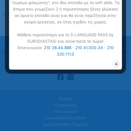
"ευρέως φάσματος", στο ίδιο επίπεδο με τα soft skills. Τα
άτομα που γνωρίζουν 2 ή περισσότερες ξένες γλώσσες
←
Προηγούμενο Πολυμέσα
σε άριστο επίπεδο είναι και θα είναι περιζήτητα στην
αγορά εργασίας, σε όλες σχεδόν τις χώρες.
Μάθετε περισσότερα για το 5-LANGUAGE PASS by
EURODIASTASI και αποκτήστε το τώρα!
Copyright © 2026
Ευρωδιάσταση
| Online Μαθήματα Proficiency
Επικοινωνία:
210 38.44.888
-
210 41.000.34
-
210
από την Ευρωδιάσταση Νο 1 Κέντρα Ξένων Γλωσσών για Ενήλικες.
330.111.0
Ένα ακόμη website από την
AlterMarket
Βρείτε μας στα social!
Αρχική
Προσφορές
Επικοινωνία
Ευρωδιάσταση Αθήνα
Ευρωδιάσταση Πειραιάς