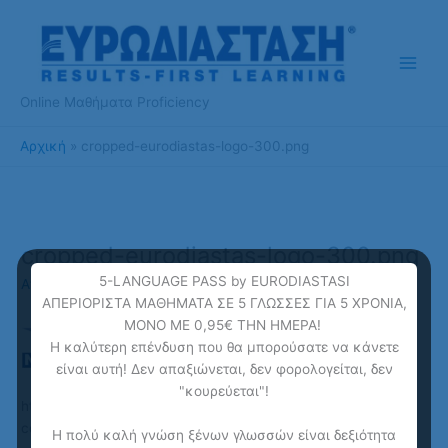
Μετάβαση
στο
περιεχόμενο
Online Μαθήματα Proficiency
Αρχική
cropped-eurodiastas-logo-300.png
cropped-eurodiastas-logo-300.png
5-LANGUAGE PASS by EURODIASTASI
Από
ponline
/
26 Απριλίου 2021
ΑΠΕΡΙΟΡΙΣΤΑ ΜΑΘΗΜΑΤΑ ΣΕ 5 ΓΛΩΣΣΕΣ ΓΙΑ 5 ΧΡΟΝΙΑ,
ΜΟΝΟ ΜΕ 0,95€ ΤΗΝ ΗΜΕΡΑ!
Η καλύτερη επένδυση που θα μπορούσατε να κάνετε
είναι αυτή! Δεν απαξιώνεται, δεν φορολογείται, δεν
"κουρεύεται"!
https://www.proficiency-online.com/wp-
content/uploads/2016/11/cropped-eurodiastas-logo-300.png
Η πολύ καλή γνώση ξένων γλωσσών είναι δεξιότητα