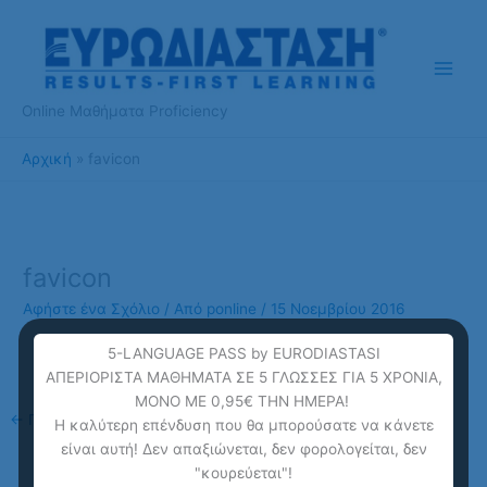
Μετάβαση
στο
περιεχόμενο
Online Μαθήματα Proficiency
Αρχική
favicon
favicon
Αφήστε ένα Σχόλιο
/ Από
ponline
/
15 Νοεμβρίου 2016
5-LANGUAGE PASS by EURODIASTASI
ΑΠΕΡΙΟΡΙΣΤΑ ΜΑΘΗΜΑΤΑ ΣΕ 5 ΓΛΩΣΣΕΣ ΓΙΑ 5 ΧΡΟΝΙΑ,
ΜΟΝΟ ΜΕ 0,95€ ΤΗΝ ΗΜΕΡΑ!
←
Προηγούμενο Πολυμέσα
Η καλύτερη επένδυση που θα μπορούσατε να κάνετε
είναι αυτή! Δεν απαξιώνεται, δεν φορολογείται, δεν
"κουρεύεται"!