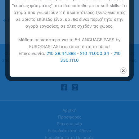
"ευρέως φάσματος", στο ίδιο επίπεδο με τα soft skills. Τα
άτομα που γνωρίζουν 2 ή περισσότερες ξένες γλώσσες
σε άριστο επίπεδο είναι και θα είναι περιζήτητα στην
←
Προηγούμενο Πολυμέσα
αγορά εργασίας, σε όλες σχεδόν τις χώρες.
Μάθετε περισσότερα για το 5-LANGUAGE PASS by
EURODIASTASI και αποκτήστε το τώρα!
Copyright © 2026
Ευρωδιάσταση
| Online Μαθήματα Proficiency
Επικοινωνία:
210 38.44.888
-
210 41.000.34
-
210
από την Ευρωδιάσταση Νο 1 Κέντρα Ξένων Γλωσσών για Ενήλικες.
330.111.0
Ένα ακόμη website από την
AlterMarket
Βρείτε μας στα social!
Αρχική
Προσφορές
Επικοινωνία
Ευρωδιάσταση Αθήνα
Ευρωδιάσταση Πειραιάς