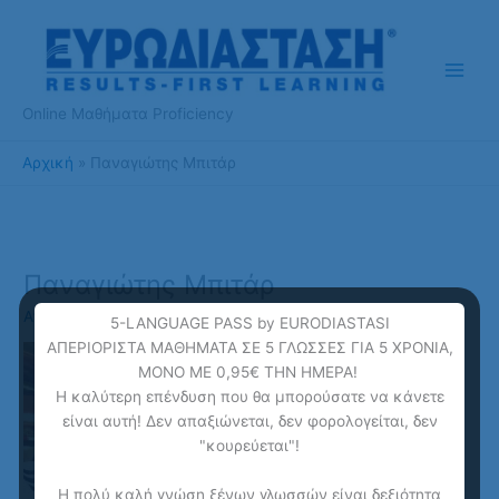
Μετάβαση
στο
περιεχόμενο
Online Μαθήματα Proficiency
Αρχική
Παναγιώτης Μπιτάρ
Παναγιώτης Μπιτάρ
Από
ponline
/
13 Μαρτίου 2018
5-LANGUAGE PASS by EURODIASTASI
ΑΠΕΡΙΟΡΙΣΤΑ ΜΑΘΗΜΑΤΑ ΣΕ 5 ΓΛΩΣΣΕΣ ΓΙΑ 5 ΧΡΟΝΙΑ,
ΜΟΝΟ ΜΕ 0,95€ ΤΗΝ ΗΜΕΡΑ!
Η καλύτερη επένδυση που θα μπορούσατε να κάνετε
είναι αυτή! Δεν απαξιώνεται, δεν φορολογείται, δεν
"κουρεύεται"!
Η πολύ καλή γνώση ξένων γλωσσών είναι δεξιότητα